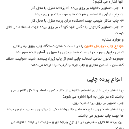
آنها اشاره می کنیم :
۱- چاپ تصاویر دلخواه بر روی پرده آشپزخانه منزل یا محل کار
۲- چاپ لوگوی اختصاصی شرکت ها و موسسات بر روی پرده
۳- چاپ مناظر طبیعی جهت استفاده برای پرده منزل یا محل کار
۴- چاپ تصاویر کارتونی یا عکس خود کودک بر روی پرده جهت استفاده در اطاق
کودک
و موارد مشابه
مجتمع چاپ دیجیتال خاتون
با در دست داشتن دستگاه چاپ یووی به راحتی
تمامی چاپهای مورد درخواست شما عزیزان را سهل و آسان کرده بطوریکه
مجموعه خاتون تمامی خدمات چاپی اعم از چاپ زبرا، پلیسه، شید، سولیت، سقف
کشسان ، آسمان مجازی و چاپ چرم با کیفیت بالا ارائه می دهد.
انواع پرده چاپی
پرده های چاپی دارای اقسام متفاوتی از نظر جنس ، ابعاد و شکل ظاهری می
باشند که در ذیل به آنها اشاره می شود:
چاپ تصویر بر روی پرده شید رول
پرده های شید رول یا پرده هایی بالا رونده یکی از بهترین و محبوب ترین پرده
ها جهت چاپ تصویر می باشند.
این پرده ها قابل سفارش در دو نوع پارچه ای و سولیت در ابعاد دلخواه می
باشند.