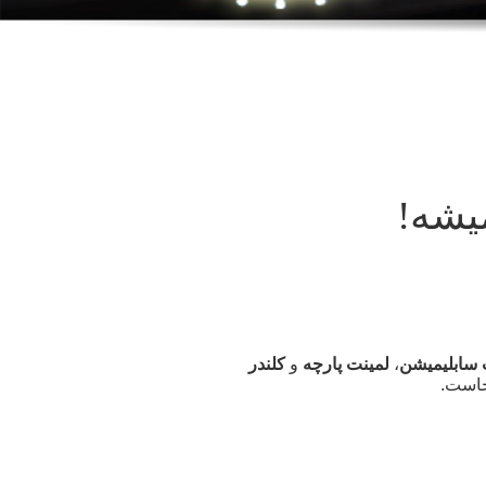
میشه
!
سابلیمیشن
،
لمینت پارچه
و
کلندر
 جاست.